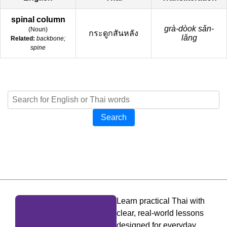
spinal column
grà-dòok sǎn-
(
Noun
)
กระดูกสันหลัง
lǎng
Related:
backbone;
spine
Search
Learn practical Thai with
clear, real-world lessons
designed for everyday