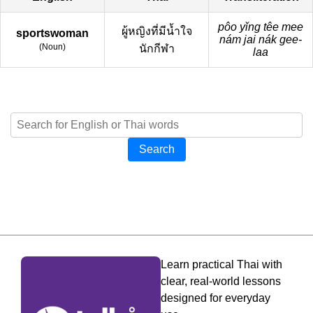
pôo yǐng têe mee
ผู้หญิงที่มีน้ำใจ
sportswoman
nám jai nák gee-
(
Noun
)
นักกีฬา
laa
Search
Learn practical Thai with
clear, real-world lessons
designed for everyday