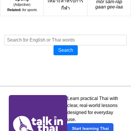
เหมาะสำหรับการ
mǒr sǎm-ràp
(
Adjective
)
gaan gee-laa
กีฬา
Related:
for sports
Search
Learn practical Thai with
clear, real-world lessons
designed for everyday
use.
Start learning Thai