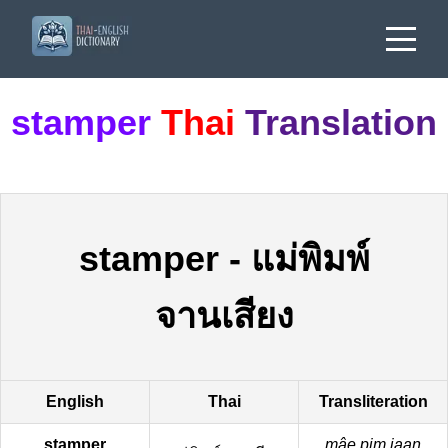
stamper
Thai
Translation
stamper
-
แม่พิมพ์
จานเสียง
English
Thai
Transliteration
stamper
mâe pim jaan