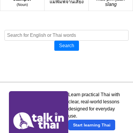
แม่พิมพ์จานเสียง
sǐang
(
Noun
)
Search
Learn practical Thai with
clear, real-world lessons
designed for everyday
use.
Start learning Thai