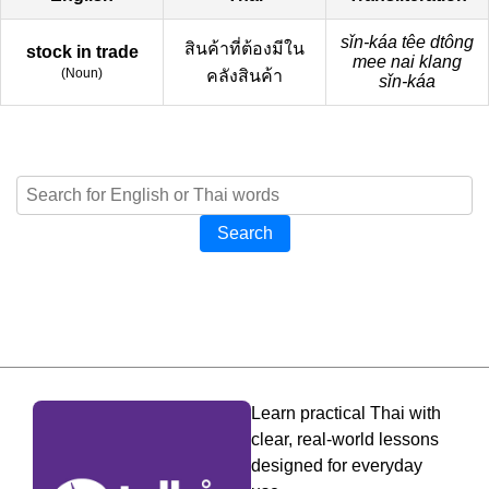
sǐn-káa têe dtông
สินค้าที่ต้องมีใน
stock in trade
mee nai klang
(
Noun
)
คลังสินค้า
sǐn-káa
Search
Learn practical Thai with
clear, real-world lessons
designed for everyday