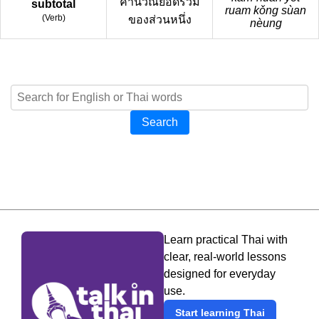
คำนวณยอดรวม
subtotal
ruam kǒng sùan
(
Verb
)
ของส่วนหนึ่ง
nèung
Search
Learn practical Thai with
clear, real-world lessons
designed for everyday
use.
Start learning Thai