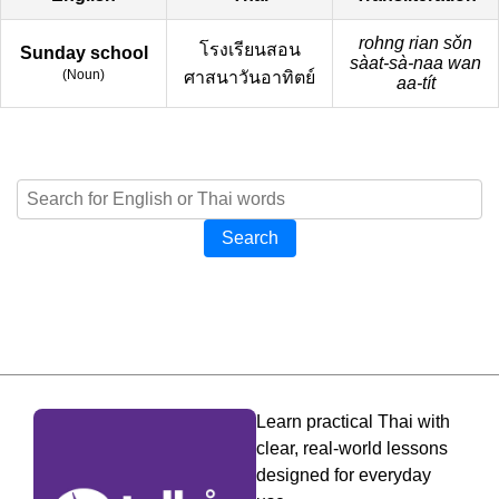
rohng rian sǒn
โรงเรียนสอน
Sunday school
sàat-sà-naa wan
(
Noun
)
ศาสนาวันอาทิตย์
aa-tít
Search
Learn practical Thai with
clear, real-world lessons
designed for everyday