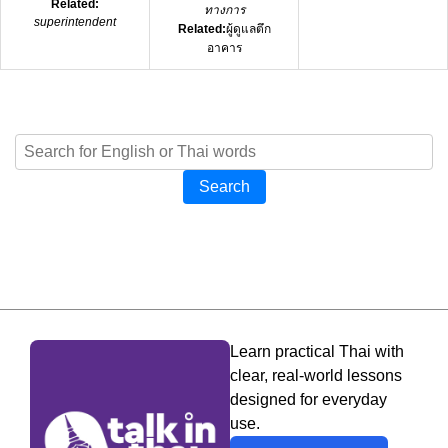
Related:
ทางการ
superintendent
Related:
ผู้ดูแลตึก
อาคาร
Search
Learn practical Thai with
clear, real-world lessons
designed for everyday
use.