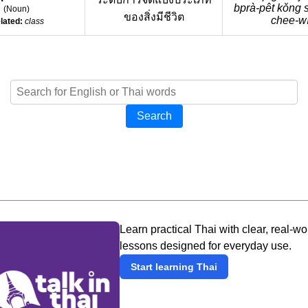
bprà-pêt kǒng
(
Noun
)
ของสิ่งมีชีวิต
chee-wí
lated:
class
Search
Learn practical Thai with clear, real-wo
lessons designed for everyday use.
Start learning Thai