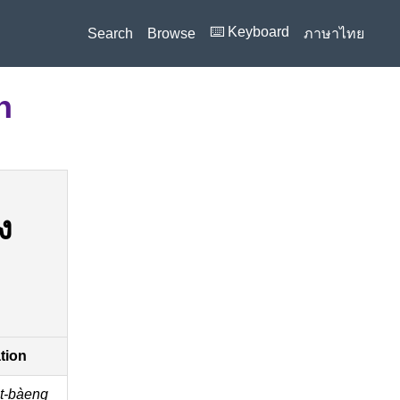
⌨️ Keyboard
Search
Browse
ภาษาไทย
n
ง
ation
̀t-bàeng