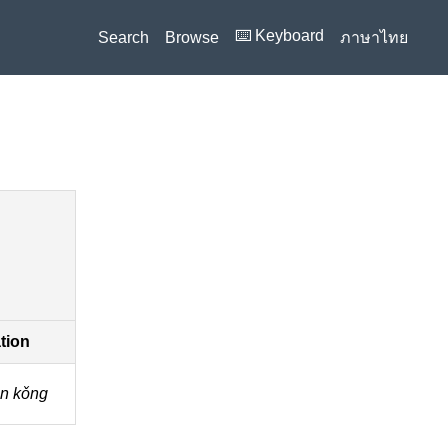
⌨️ Keyboard
Search
Browse
ภาษาไทย
ation
n kǒng