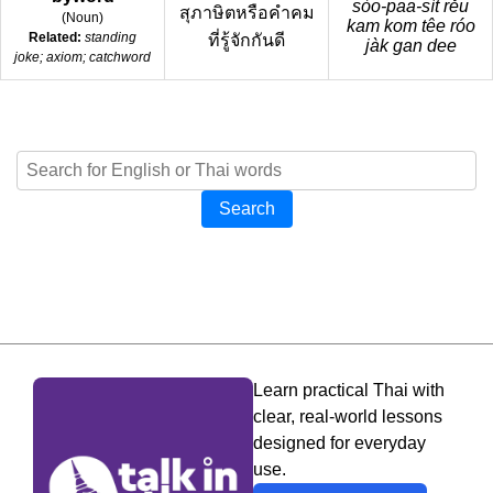
sòo-paa-sìt rěu
สุภาษิตหรือคำคม
(
Noun
)
kam kom têe róo
Related:
standing
ที่รู้จักกันดี
jàk gan dee
joke; axiom; catchword
Search
Learn practical Thai with
clear, real-world lessons
designed for everyday
use.