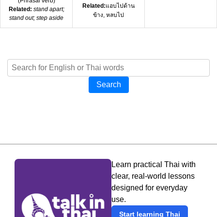
(
Phrasal verb
)
Related:
แอบไปด้าน
Related:
stand apart;
ข้าง, หลบไป
stand out; step aside
Search
Learn practical Thai with
clear, real-world lessons
designed for everyday
use.
Start learning Thai