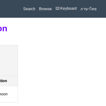
⌨️ Keyboard
Search
Browse
ภาษาไทย
on
ation
-noon