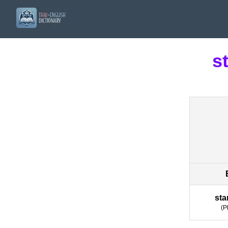
s
sta
(
P