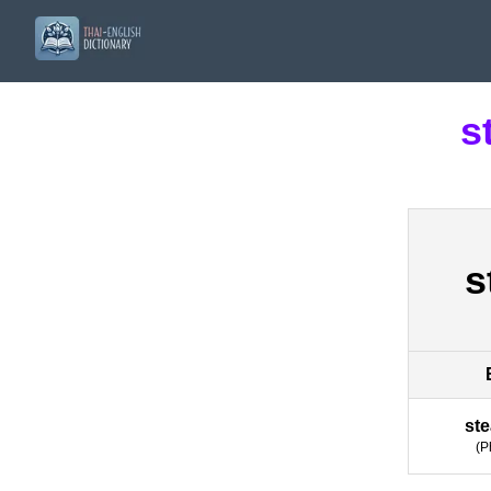
s
s
st
(
P