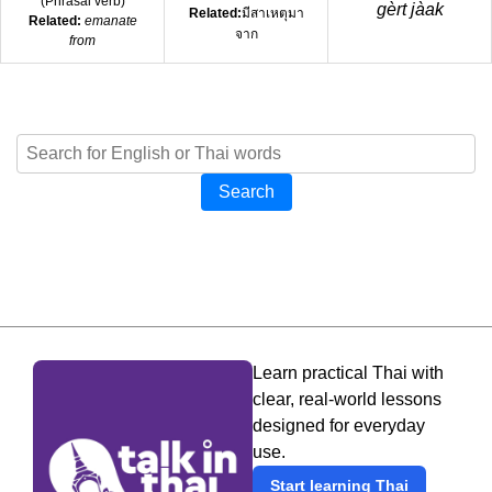
(
Phrasal verb
)
gèrt jàak
Related:
มีสาเหตุมา
Related:
emanate
จาก
from
Search
Learn practical Thai with
clear, real-world lessons
designed for everyday
use.
Start learning Thai