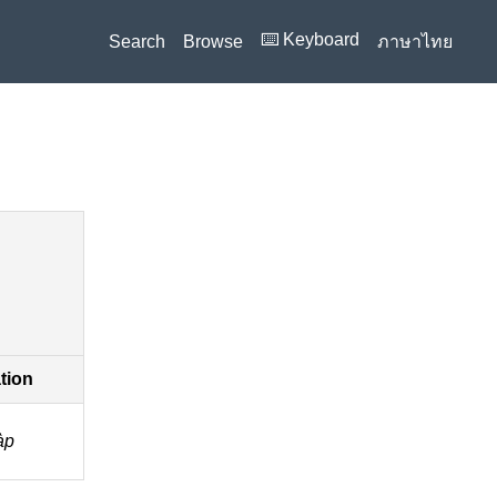
⌨️ Keyboard
Search
Browse
ภาษาไทย
ation
̀p