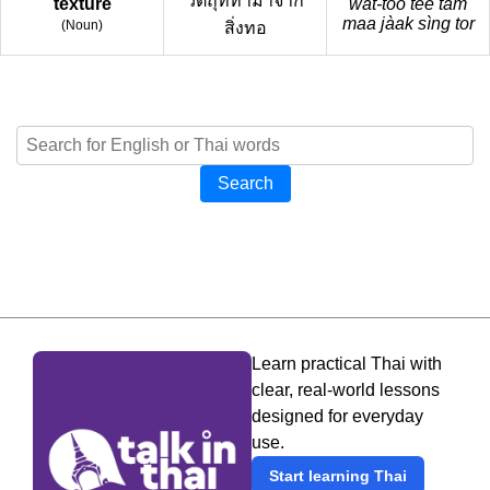
วัตถุที่ทำมาจาก
texture
wát-tòo têe tam
maa jàak sìng tor
(
Noun
)
สิ่งทอ
Search
Learn practical Thai with
clear, real-world lessons
designed for everyday
use.
Start learning Thai