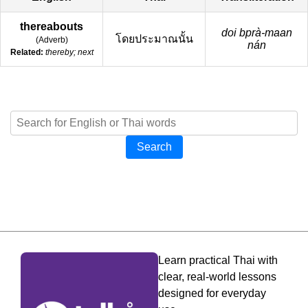
thereabouts
doi bprà-maan
โดยประมาณนั้น
(
Adverb
)
nán
Related:
thereby; next
Search
Learn practical Thai with
clear, real-world lessons
designed for everyday