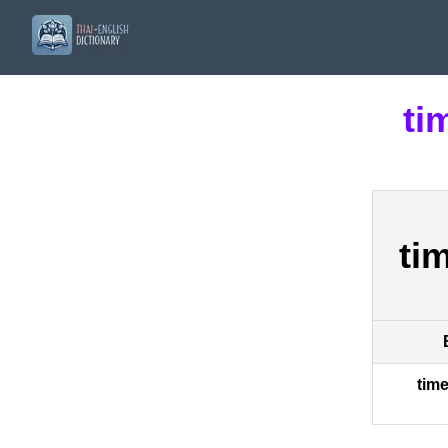
ti
ti
time