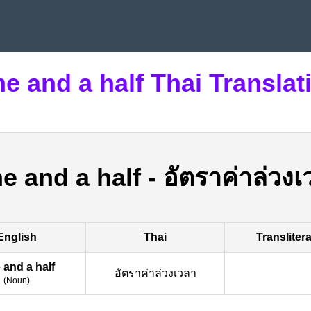
me and a half Thai Translat
me and a half
-
อัตราค่าล่วงเ
English
Thai
Transliter
 and a half
อัตราค่าล่วงเวลา
(
Noun
)