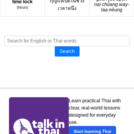
กุญแจเปิดในช่วง
time lock
nai chûang way-
(
Noun
)
เวลาหนึ่ง
laa nèung
Search
Learn practical Thai with
clear, real-world lessons
designed for everyday
use.
Start learning Thai