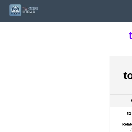
t
t
Relat