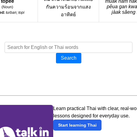
topee
mùak nám nàk
pêua gan kwa
กันความร้อนจากแสง
(
Noun
)
jàak sǎeng a
ed:
turban; topi
อาทิตย์
Search
Learn practical Thai with clear, real-wo
lessons designed for everyday use.
Start learning Thai