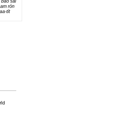
 bao sài
am rón
a-tít
rld