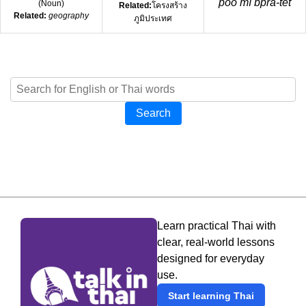
poo mí bprà-têt
(
Noun
)
Related:
โครงสร้าง
Related:
geography
ภูมิประเทศ
Search
Learn practical Thai with
clear, real-world lessons
designed for everyday
use.
Start learning Thai