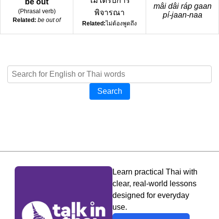
ไม่ได้รับการ
be out
mâi dâi ráp gaan
(
Phrasal verb
)
พิจารณา
pí-jaan-naa
Related:
be out of
Related:
ไม่ต้องพูดถึง
Search
Learn practical Thai with
clear, real-world lessons
designed for everyday
use.