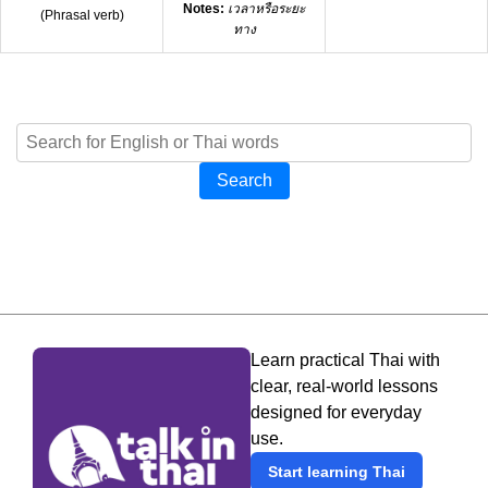
Notes:
เวลาหรือระยะ
(
Phrasal verb
)
ทาง
Search
Learn practical Thai with
clear, real-world lessons
designed for everyday
use.
Start learning Thai