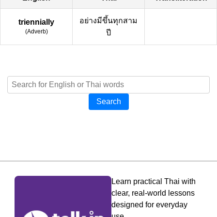
อย่างมีขึ้นทุกสาม
triennially
(
Adverb
)
ปี
Search
Learn practical Thai with
clear, real-world lessons
designed for everyday
use.