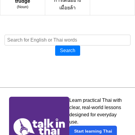
การเดินอย่าง
trudge
(
Noun
)
เมื่อยล้า
Search
Learn practical Thai with
clear, real-world lessons
designed for everyday
use.
Start learning Thai