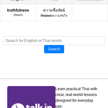
truthfulness
ความซื่อสัตย์
(
Noun
)
Related:
ความจริงใจ
Search
Learn practical Thai with
clear, real-world lessons
designed for everyday
use.