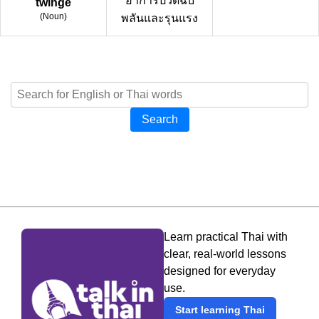
อาการปวดฉับ
twinge
(
Noun
)
พลันและรุนแรง
Search
Learn practical Thai with
clear, real-world lessons
designed for everyday
use.
Start learning Thai