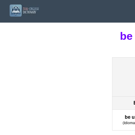
be
be u
(
Idioma