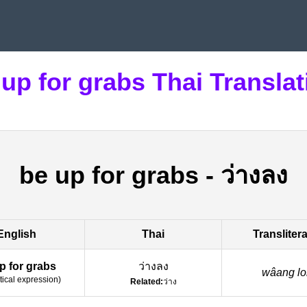
 up for grabs Thai Translat
be up for grabs
-
ว่างลง
English
Thai
Transliter
p for grabs
ว่างลง
wâang l
tical expression
)
Related:
ว่าง