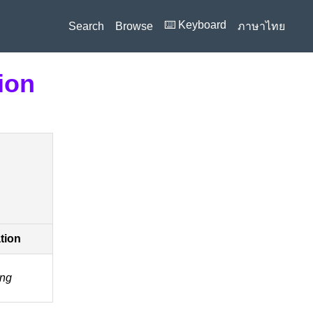
⌨️ Keyboard
Search
Browse
ภาษาไทย
ion
ation
ong