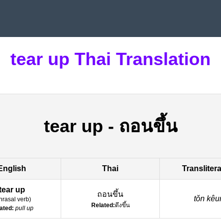
tear up Thai Translation
tear up
-
ถอนขึ้น
English
Thai
Transliter
tear up
ถอนขึ้น
tǒn kêu
hrasal verb
)
Related:
ดึงขึ้น
ated:
pull up