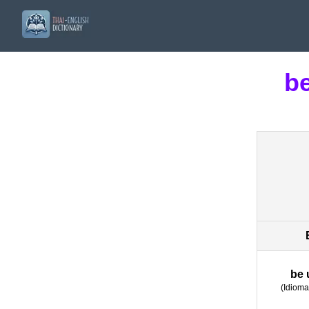
be
be 
(
Idioma