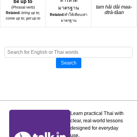
ทำให้ได้
be up to
tam hâi dâi maa-
(
Phrasal verb
)
มาตรฐาน
dtrà-tǎan
Related:
bring up to;
Related:
ทำให้เทียบเท่า
come up to; get up to
มาตรฐาน
Search
Learn practical Thai with
clear, real-world lessons
designed for everyday
use.