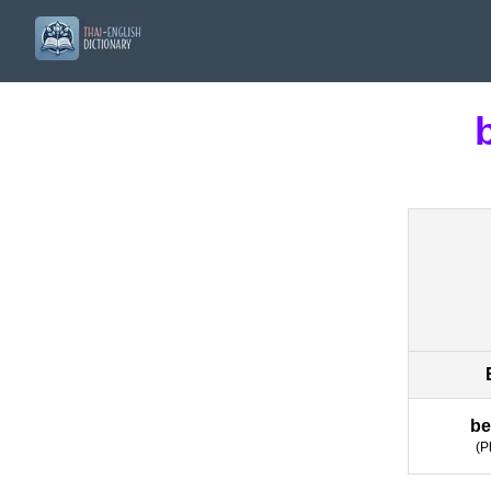
be
(
P