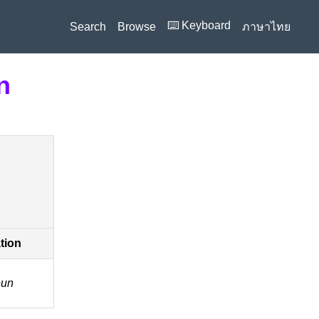
⌨️ Keyboard
Search
Browse
ภาษาไทย
n
ation
̂un