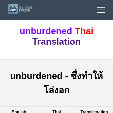
unburdened
Thai
Translation
unburdened
-
ซึ่งทำให้
โล่งอก
English
Thai
Transliteration