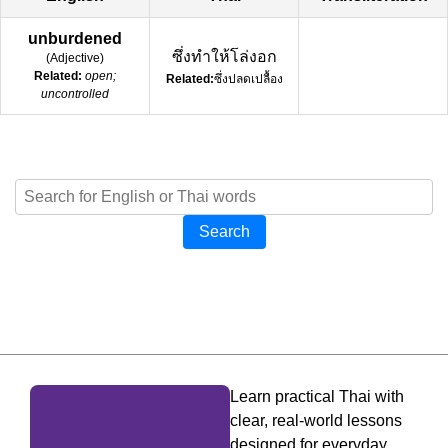
unburdened
ซึ่งทำให้โล่งอก
(
Adjective
)
Related:
open;
Related:
ซึ่งปลดเปลื้อง
uncontrolled
Search
Learn practical Thai with
clear, real-world lessons
designed for everyday