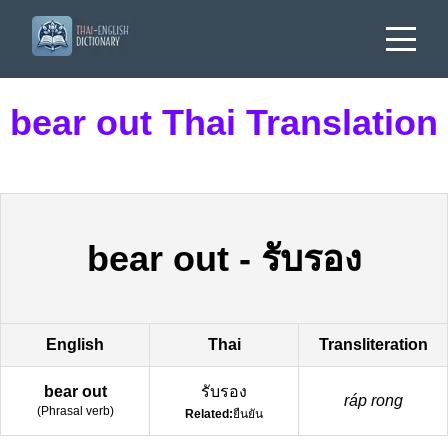
bear out Thai Translation
bear out
-
รับรอง
English
Thai
Transliteration
bear out
รับรอง
ráp rong
(
Phrasal verb
)
Related:
ยืนยัน