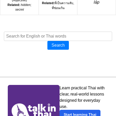
(
Adjective
)
láp
Related:
ที่เป็นความลับ,
Related:
hidden;
ที่ซ่อนเร้น
secret
Search
Learn practical Thai with
clear, real-world lessons
designed for everyday
use.
Start learning Thai