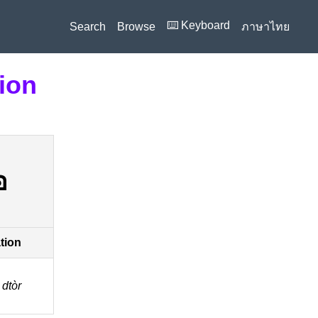
⌨️ Keyboard
Search
Browse
ภาษาไทย
tion
อ
ation
dtòr