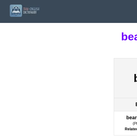
bea
bear
(
P
Relate