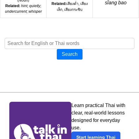
(
Noun
)
sǐang bao
Related:
เสียงต่ำ, เสียง
Related:
hint; quietly;
เล็ก, เสียงกระซิบ
undercurrent; whisper
Search
Learn practical Thai with
clear, real-world lessons
designed for everyday
use.
Start learning Thai