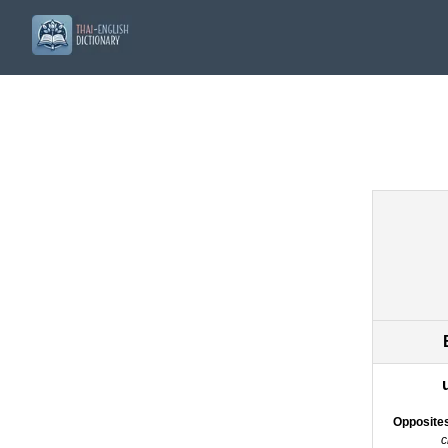
Opposite
c