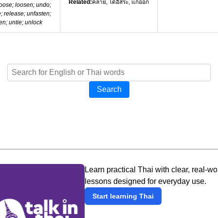
Related:
คลาย, ได้อิสระ, แก้ออก
oose; loosen; undo;
 release; unfasten;
n; untie; unlock
Search
Learn practical Thai with clear, real-wo
lessons designed for everyday use.
Start learning Thai