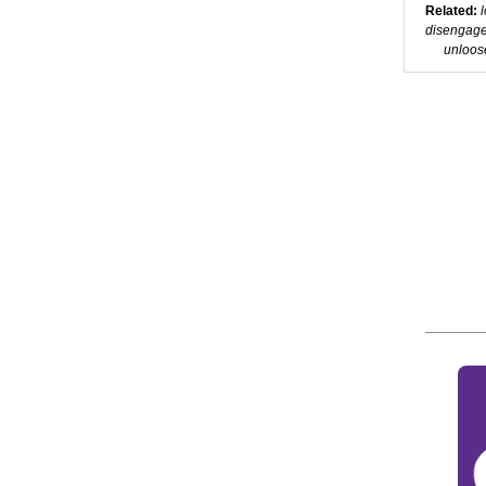
Related:
l
disengage;
unloose