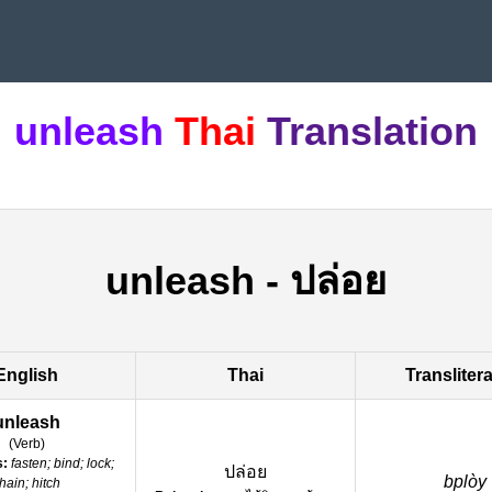
unleash
Thai
Translation
unleash
-
ปล่อย
English
Thai
Transliter
unleash
(
Verb
)
s:
fasten; bind; lock;
ปล่อย
bplòy
hain; hitch