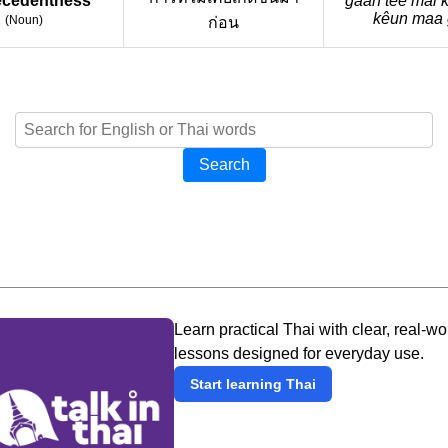
ecedentness
gaan têe mâi k
kêun maa 
(
Noun
)
ก่อน
Search
Learn practical Thai with clear, real-wo
lessons designed for everyday use.
Start learning Thai