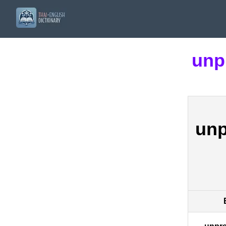
unp
unp