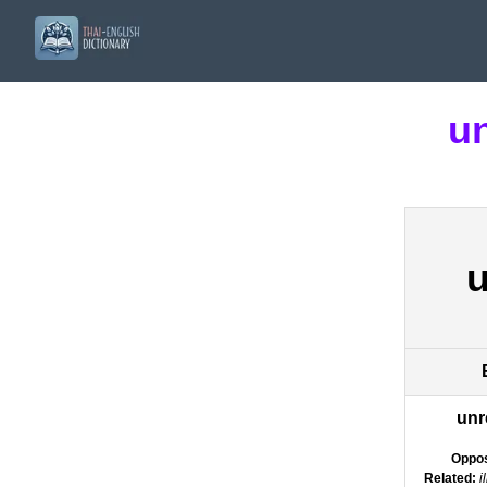
u
unr
Oppos
Related:
i