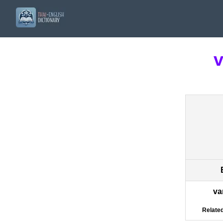
va
Related