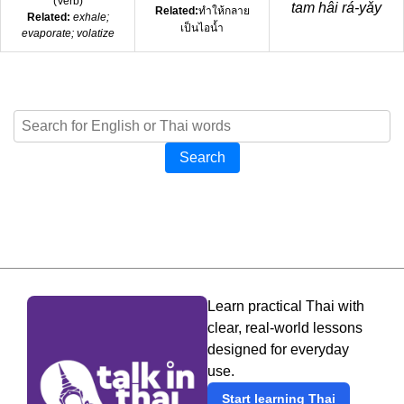
(
Verb
)
tam hâi rá-yǎy
Related:
ทำให้กลาย
Related:
exhale;
เป็นไอน้ำ
evaporate; volatize
Search
Learn practical Thai with
clear, real-world lessons
designed for everyday
use.
Start learning Thai