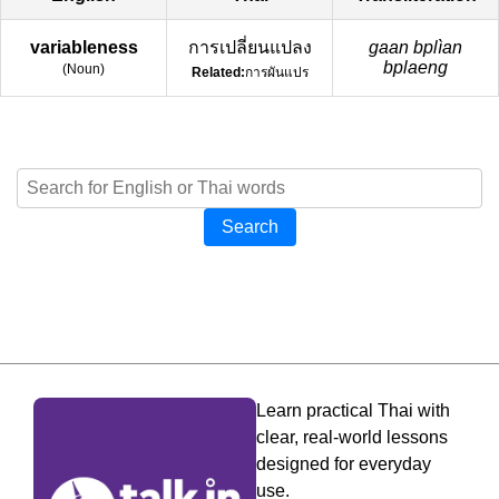
variableness
การเปลี่ยนแปลง
gaan bplìan
bplaeng
(
Noun
)
Related:
การผันแปร
Search
Learn practical Thai with
clear, real-world lessons
designed for everyday
use.