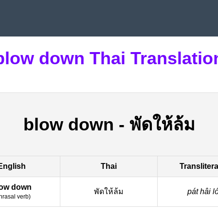
blow down Thai Translatio
blow down
-
พัดให้ล้ม
English
Thai
Transliter
low down
พัดให้ล้ม
pát hâi l
hrasal verb
)