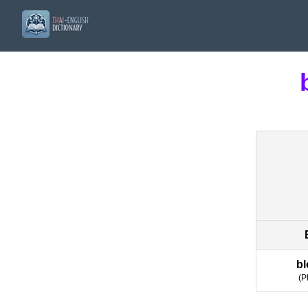
b
(
P