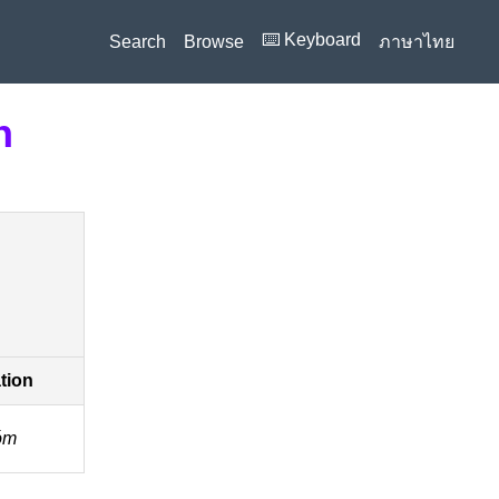
⌨️ Keyboard
Search
Browse
ภาษาไทย
n
ation
óm