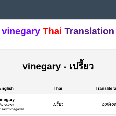
vinegary
Thai
Translation
vinegary
-
เปรี้ยว
English
Thai
Transliter
inegary
เปรี้ยว
bprîeo
Adjective
)
:
sour; vinegarish