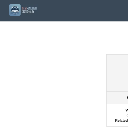
v
(
Related