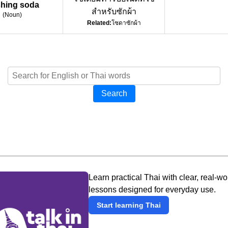
hing soda
สำหรับซักผ้า
(
Noun
)
Related:
โซดาซักผ้า
Search
Learn practical Thai with clear, real-wo
lessons designed for everyday use.
Start learning Thai