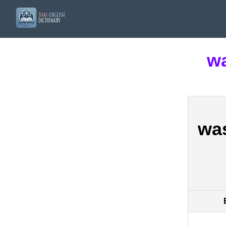
wa
wa