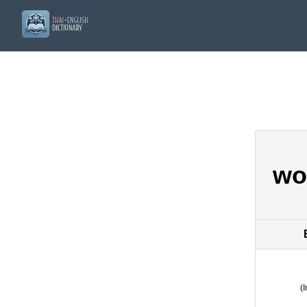
wo
(
I