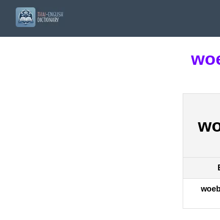
wo
wo
woeb